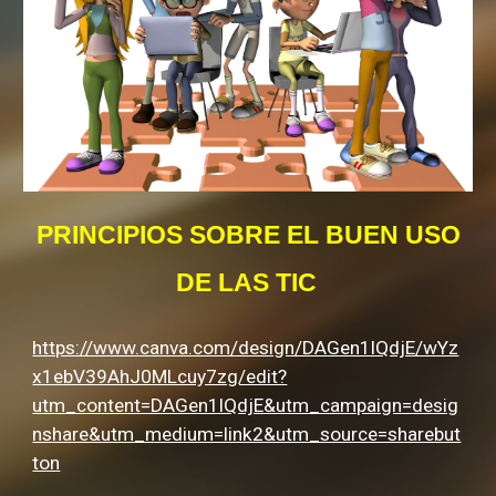
PRINCIPIOS SOBRE EL BUEN USO
DE LAS TIC
https://www.canva.com/design/DAGen1lQdjE/wYz
x1ebV39AhJ0MLcuy7zg/edit?
utm_content=DAGen1lQdjE&utm_campaign=desig
nshare&utm_medium=link2&utm_source=sharebut
ton