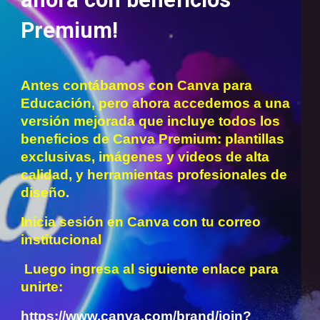
Premium!
Antes contábamos con Canva para
Educación, pero ahora accedemos a una
versión mejorada que incluye todos los
beneficios de Canva Premium: plantillas
exclusivas, imágenes y videos de alta
calidad, y herramientas profesionales de
diseño.
Inicia sesión en Canva con tu correo
institucional
Luego ingresa al siguiente enlace para
unirte:
https://www.canva.com/brand/join?