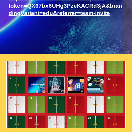
token=QX67bx6UHg3PzeKACRd3jA&bran
dingVariant=edu&referrer=team-invite