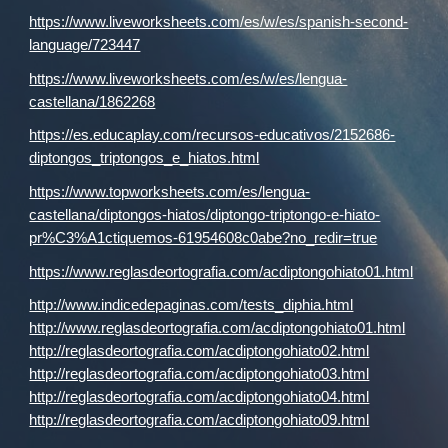
https://www.liveworksheets.com/es/w/es/spanish-second-
language/723447
https://www.liveworksheets.com/es/w/es/lengua-
castellana/1862268
https://es.educaplay.com/recursos-educativos/2152686-
diptongos_triptongos_e_hiatos.html
https://www.topworksheets.com/es/lengua-
castellana/diptongos-hiatos/diptongo-triptongo-e-hiato-
pr%C3%A1ctiquemos-61954608c0abe?no_redir=true
https://www.reglasdeortografia.com/acdiptongohiato01.html
http://www.indicedepaginas.com/tests_diphia.html
http://www.reglasdeortografia.com/acdiptongohiato01.html
http://reglasdeortografia.com/acdiptongohiato02.html
http://reglasdeortografia.com/acdiptongohiato03.html
http://reglasdeortografia.com/acdiptongohiato04.html
http://reglasdeortografia.com/acdiptongohiato09.html