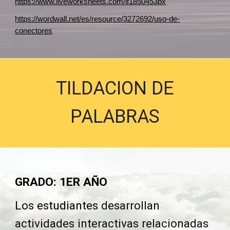
https://www.liveworksheets.com/lf1850453px
https://wordwall.net/es/resource/3272692/uso-de-
conectores
TILDACION DE
PALABRAS
GRADO: 1ER AÑO
Los estudiantes
desarrollan
actividades interactivas relacionadas