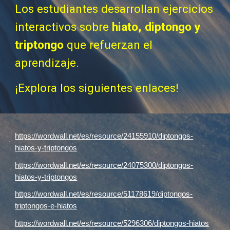
Los estudiantes desarrollan ejercicios
interactivos sobre
hiato, diptongo y
triptongo
que refuer
zan
el
aprendizaje.
¡Explora los siguientes enlaces!
https://wordwall.net/es/resource/24155910/diptongos-
hiatos-y-triptongos
https://wordwall.net/es/resource/24075300/diptongos-
hiatos-y-triptongos
https://wordwall.net/es/resource/51178619/diptongos-
triptongos-e-hiatos
https://wordwall.net/es/resource/5296306/diptongos-hiatos